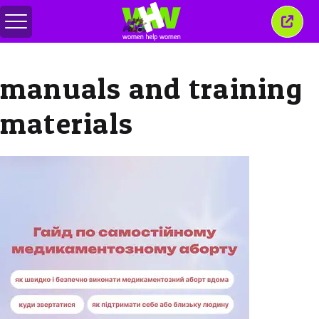
Menu
Sluit
in-/uitschakelen
dit
venst
manuals and training
materials