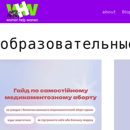
about
Blo
образовательны