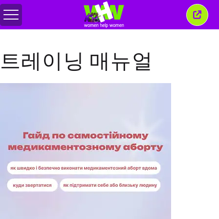
메
이
뉴
창
전
닫
환
기
트레이닝 매뉴얼