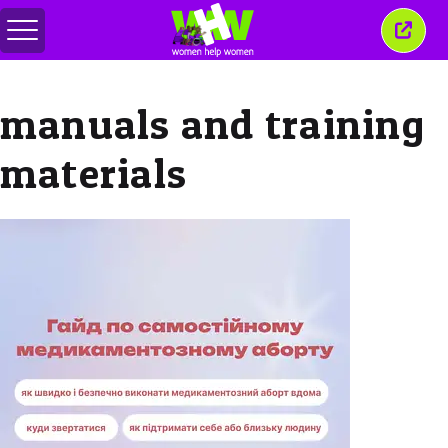
メ
こ
ニ
の
ュ
ウ
ー
ィ
manuals and training
の
ン
切
ド
り
ウ
materials
替
を
え
閉
じ
る