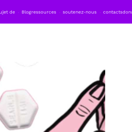
ujet de
Blog
ressources
soutenez-nous
contacts
don