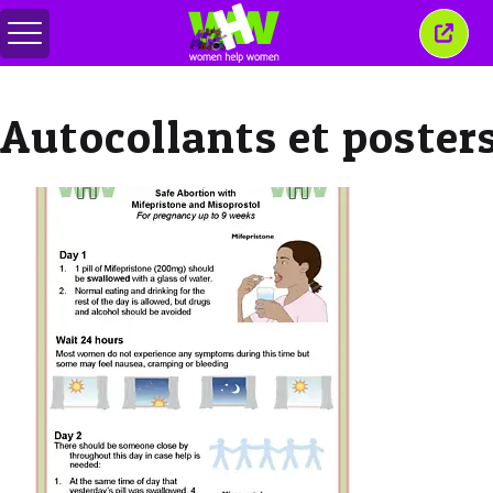
Basculer
Ferm
le
cette
menu
fenêt
Autocollants et poster