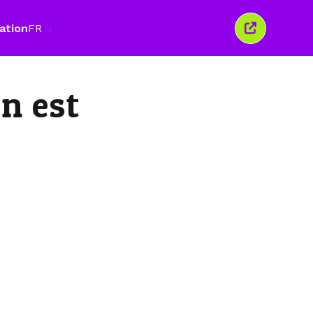
ation
FR
Fermer
cette
fenêtre
n est