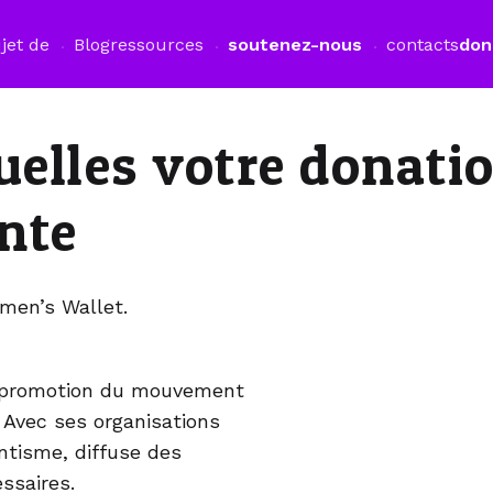
jet de
Blog
ressources
soutenez-nous
contacts
don
uelles votre donatio
nte
men’s Wallet.
e promotion du mouvement
 Avec ses organisations
tisme, diffuse des
ssaires.