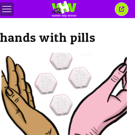
สลับ
ปิด
เมนู
หน้าต่
นี้
hands with pills