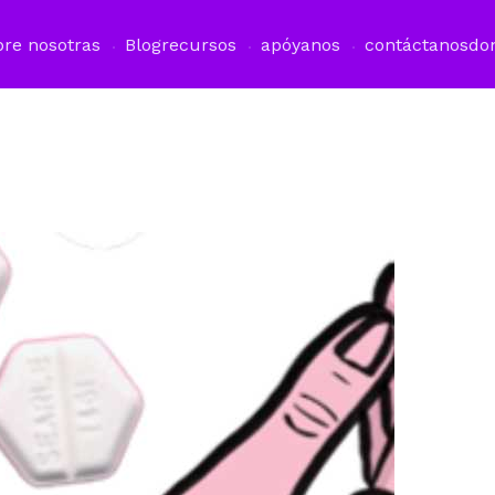
bre nosotras
Blog
recursos
apóyanos
contáctanos
do