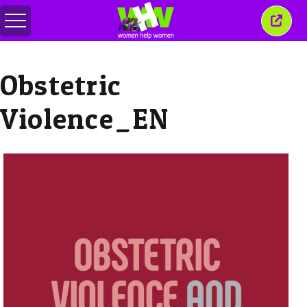
Menu
Sluit
in-/uitschakelen
dit
venst
Obstetric
Violence_EN