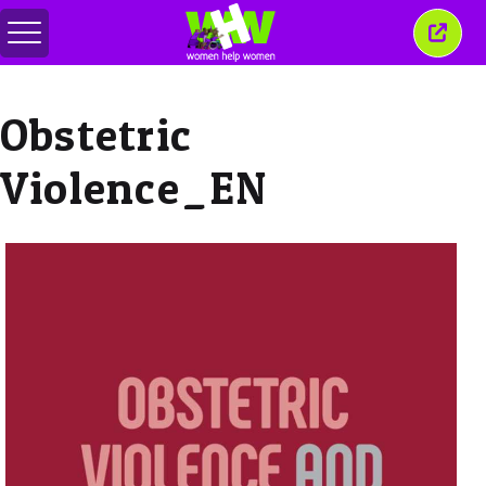
สลับ
ปิด
เมนู
หน้าต่
นี้
Obstetric
Violence_EN