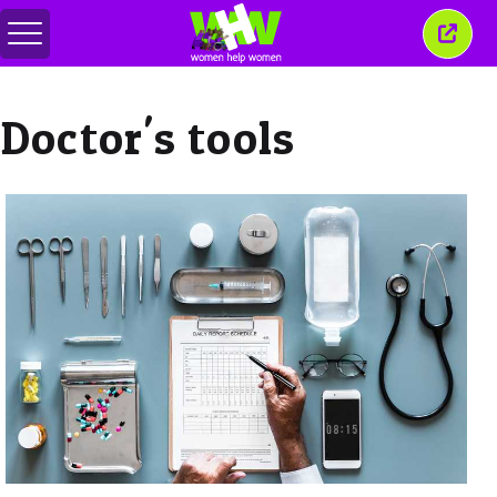
Basculer
Ferm
le
cette
menu
fenêt
Doctor's tools