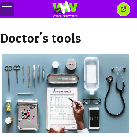
メ
こ
ニ
の
ュ
ウ
ー
ィ
Doctor's tools
の
ン
切
ド
り
ウ
替
を
え
閉
じ
る