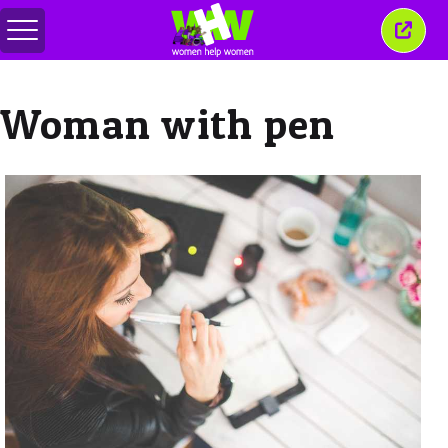
สลับ
ปิด
เมนู
หน้าต่
นี้
Woman with pen