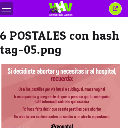
Menu
Sluit
in-/uitschakelen
dit
venst
6 POSTALES con hash
tag-05.png