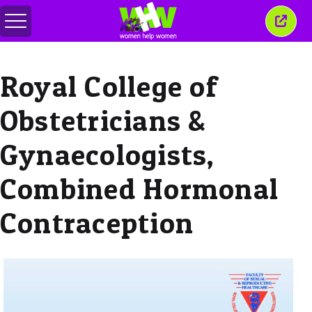
메
이
뉴
창
전
닫
환
기
Royal College of
Obstetricians &
Gynaecologists,
Combined Hormonal
Contraception