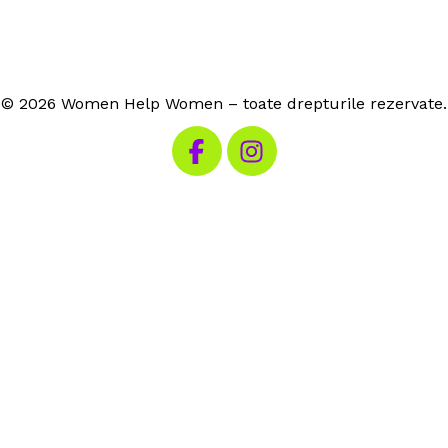
© 2026 Women Help Women – toate drepturile rezervate.
Vizitează Facebook-ul nostru
Vizitează Instagram-ul n