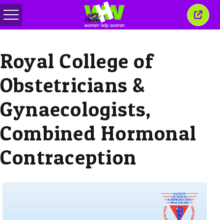
Comută
Închi
meniul
aceas
ferea
Royal College of
Obstetricians &
Gynaecologists,
Combined Hormonal
Contraception