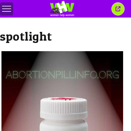
메
이
뉴
창
전
닫
환
기
spotlight