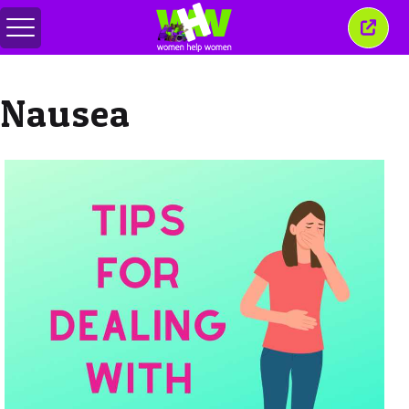
メ
こ
ニ
の
ュ
ウ
ー
ィ
Nausea
の
ン
切
ド
り
ウ
替
を
え
閉
じ
る