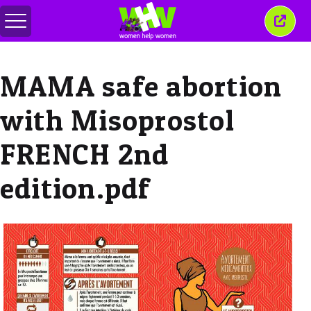
Basculer
Ferm
le
cette
menu
fenêt
MAMA safe abortion
with Misoprostol
FRENCH 2nd
edition.pdf