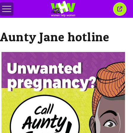
สลับ
ปิด
เมนู
หน้าต่
นี้
Aunty Jane hotline