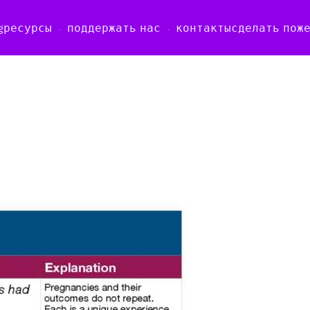
g
ресурсы
поддержать нас
контакты
сделать пож