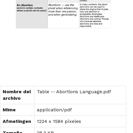
Nombre del
Table -- Abortions Language.pdf
archivo
Mime
application/pdf
Afmetingen
1224 x 1584 píxeles
Tamaño
28.3 KB