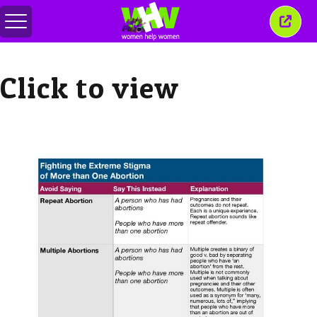
Przełącz
Zamkn
menu
to
okno
Click to view