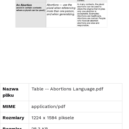
Nazwa
Table -- Abortions Language.pdf
pliku
MIME
application/pdf
Rozmiary
1224 x 1584 piksele
Rozmiar
28.3 KB