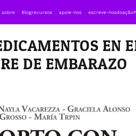
sobre
Blog
recursos
apoie-nos
escreve-nos
doação
EDICAMENTOS EN E
TRE DE EMBARAZO