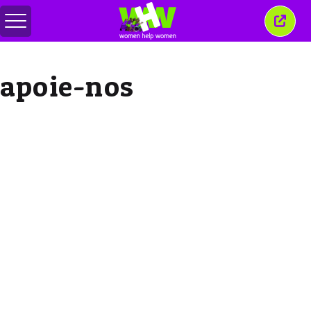
Alternar
Fecha
menu
esta
janel
apoie-nos