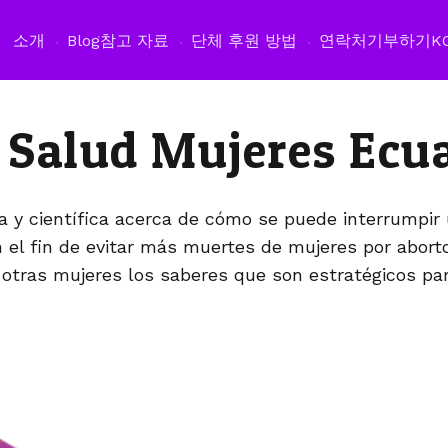
소개
Blog
참고 자료
단체 후원 방법
연락처
기부하기
K
a Salud Mujeres Ecu
na y científica acerca de cómo se puede interrumpi
el fin de evitar más muertes de mujeres por abort
otras mujeres los saberes que son estratégicos par