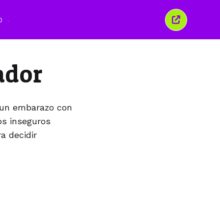
O
이
창
닫
기
ador
r un embarazo con
os inseguros
a decidir