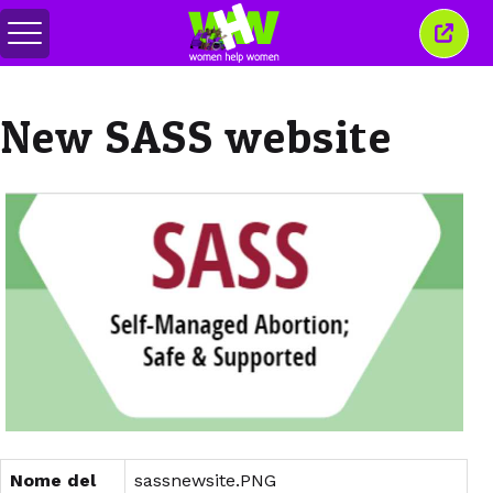
Attiva/disattiva
Chiud
menu
quest
finest
New SASS website
Nome del
sassnewsite.PNG