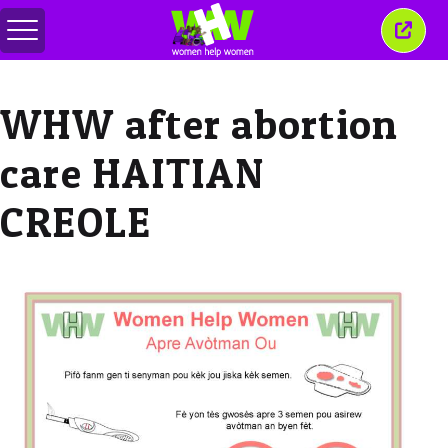
Alihkan
Tutu
menu
jende
ini
WHW after abortion
care HAITIAN
CREOLE