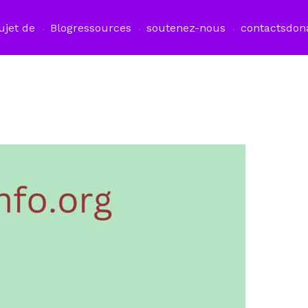
ujet de
Blog
ressources
soutenez-nous
contacts
don