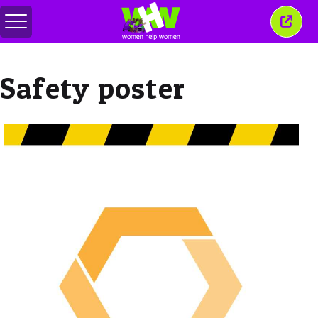
Basculer
Ferm
le
cette
menu
fenêt
Safety poster