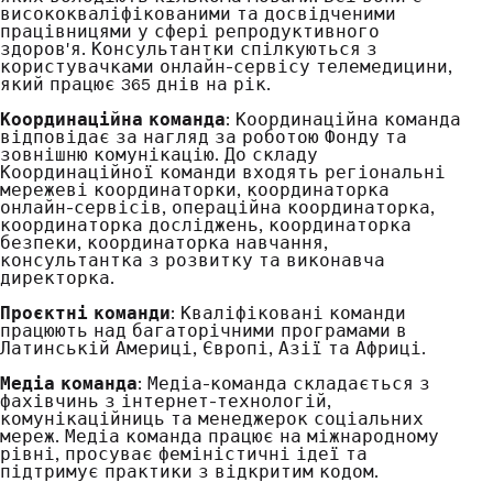
висококваліфікованими та досвідченими
працівницями у сфері репродуктивного
здоров'я. Консультантки спілкуються з
користувачками онлайн-сервісу телемедицини,
який працює 365 днів на рік.
Координаційна команда
: Координаційна команда
відповідає за нагляд за роботою Фонду та
зовнішню комунікацію. До складу
Координаційної команди входять регіональні
мережеві координаторки, координаторка
онлайн-сервісів, операційна координаторка,
координаторка досліджень, координаторка
безпеки, координаторка навчання,
консультантка з розвитку та виконавча
директорка.
Проєктні команди
: Кваліфіковані команди
працюють над багаторічними програмами в
Латинській Америці, Європі, Азії та Африці.
Медіа команда
: Медіа-команда складається з
фахівчинь з інтернет-технологій,
комунікаційниць та менеджерок соціальних
мереж. Медіа команда працює на міжнародному
рівні, просуває феміністичні ідеї та
підтримує практики з відкритим кодом.