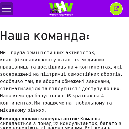
Перемкнути
Закр
меню
це
вікн
Наша команда:
Ми - група феміністичних активісток,
кваліфікованих консультанток, медичних
працівниць та дослідниць на 4 континентах, які
зосереджені на підтримці самостійних абортів,
особливо там, де аборти обмежені законами,
стигматизацією та відсутністю доступу до них.
Наша команда базується в 15 країнах на 4
континентах. Ми працюємо на глобальному та
місцевому рівнях.
Команда онлайн консультанток
: Команда
складається з понад 22 консультанток, багато з
яких володіють кількома мовами. Всі вони є