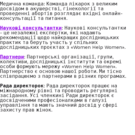
Медична команда: Команда лікарок з великим
досвідом в акушерстві, гінекології та
проведенні абортів розглядає вхідні онлайн-
консультації та питання.
Наукові консультантки
: Наукові консультантки
- це незалежні експертки, які надають
рекомендації щодо найкращих дослідницьких
практик та беруть участь у спільних
дослідницьких проєктах з «Women Help Women».
Партнери
: Партнерські організації, групи,
колективи, дослідницькі інститути та окремі
особи формують мережу «Women Help Women».
Партнерство є основою нашої роботи. Ми тісно
співпрацюємо з партнерами в різних програмах.
Рада директорок
: Рада директорок працює на
міжнародному рівні та проводить регулярні
засідання. Усі членкині Ради директорок є
досвідченими професіоналками в галузі
управління та мають значний досвід у сфері
захисту прав жінок.