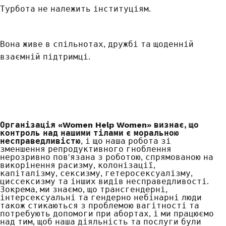
Турбота не належить інституціям.
Вона живе в спільнотах, дружбі та щоденній
взаємній підтримці.
Організація «
Women Help Women
» визнає, що
контроль
над нашими тілами є моральною
несправедливістю
, і що наша робота зі
зменшення репродуктивного гноблення
нерозривно пов'язана з роботою, спрямованою на
викорінення расизму, колонізації,
капіталізму, сексизму, гетеросексуалізму,
циссексизму та інших видів несправедливості.
Зокрема, ми знаємо, що трансгендерні,
інтерсексуальні та гендерно небінарні люди
також стикаються з проблемою вагітності та
потребують допомоги при абортах, і ми працюємо
над тим, щоб наша діяльність та послуги були