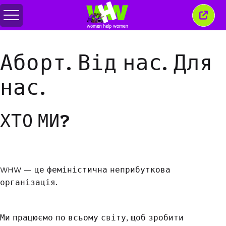
Перемкнути
Закр
меню
це
вікн
Аборт. Від нас. Для
нас.
ХТО МИ?
WHW — це феміністична неприбуткова
організація.
Ми працюємо по всьому світу, щоб зробити