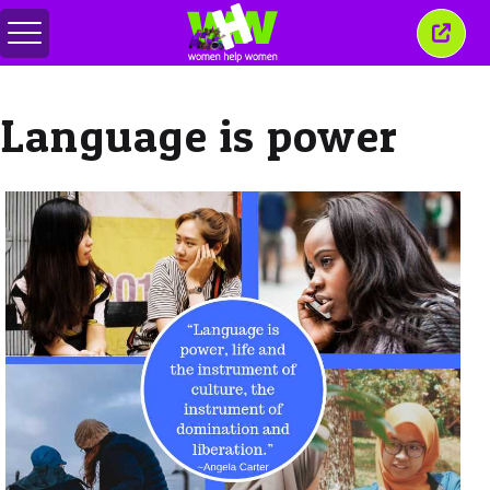
Перемкнути
Закр
меню
це
вікн
Language is power