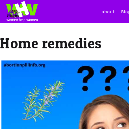
about
Blo
Home remedies