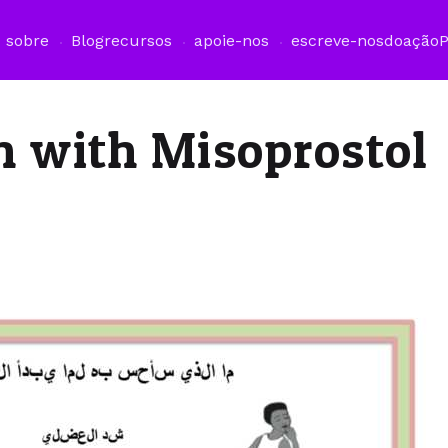
sobre
Blog
recursos
apoie-nos
escreve-nos
doação
 with Misoprostol