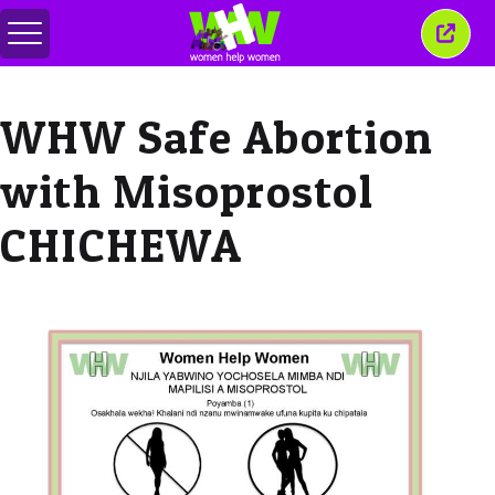
Alternar
Fecha
menu
esta
janel
WHW Safe Abortion
with Misoprostol
CHICHEWA