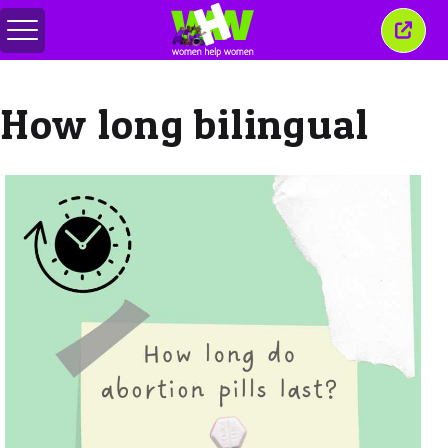
Alternar
Fecha
menu
esta
janel
How long bilingual