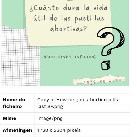
Nome do
Copy of How long do abortion pills
ficheiro
last SP.png
Mime
image/png
Afmetingen
1728 x 2304 píxeis