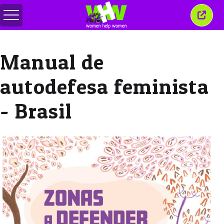
Alternar
Fecha
menu
esta
janel
Manual de
autodefesa feminista
- Brasil