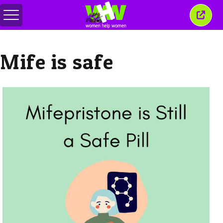
Przełącz
Zamkn
menu
to
okno
Mife is safe