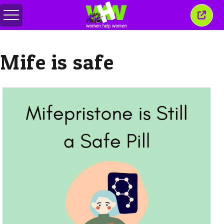
Alternar
Cerra
menú
esta
venta
Mife is safe