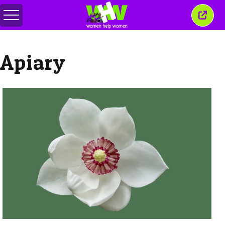
Attiva/disattiva
Chiud
menu
quest
finest
Apiary