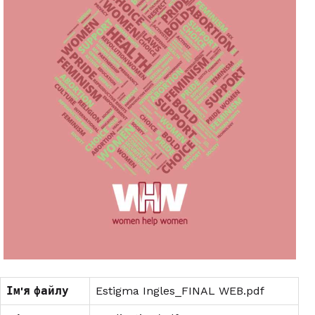
Ім'я файлу
Estigma Ingles_FINAL WEB.pdf