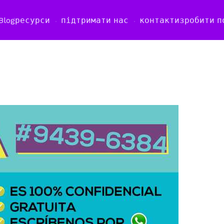
Blog
ресурси
підтримати нас
контакти
зробити п