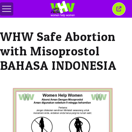
Перемкнути
Закр
меню
це
вікн
WHW Safe Abortion
with Misoprostol
BAHASA INDONESIA