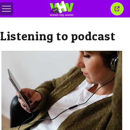
Перемкнути
Закр
меню
це
вікн
Listening to podcast