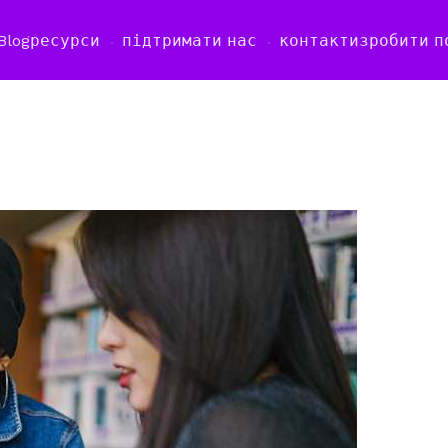
Blog
ресурси
підтримати нас
контакти
зробити п