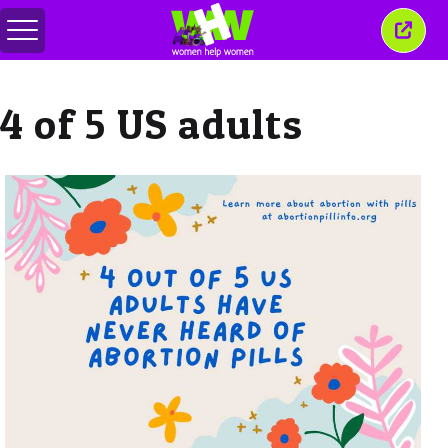
Перемкнути
Закр
меню
це
вікн
4 of 5 US adults