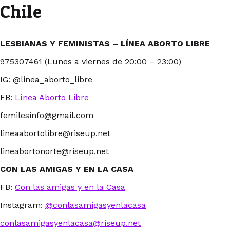
Chile
LESBIANAS Y FEMINISTAS – LÍNEA ABORTO LIBRE
975307461 (Lunes a viernes de 20:00 – 23:00)
IG: @linea_aborto_libre
FB:
Línea Aborto Libre
femilesinfo@gmail.com
lineaabortolibre@riseup.net
lineabortonorte@riseup.net
CON LAS AMIGAS Y EN LA CASA
FB:
Con las amigas y en la Casa
Instagram:
@conlasamigasyenlacasa
conlasamigasyenlacasa@riseup.net