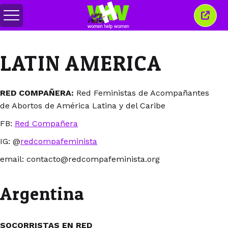
สลับ
ปิด
เมนู
หน้าต่
นี้
LATIN AMERICA
RED COMPAÑERA:
Red Feministas de Acompañantes
de Abortos de América Latina y del Caribe
FB:
Red Compañera
IG: @
redcompafeminista
email: contacto@redcompafeminista.org
Argentina
SOCORRISTAS EN RED