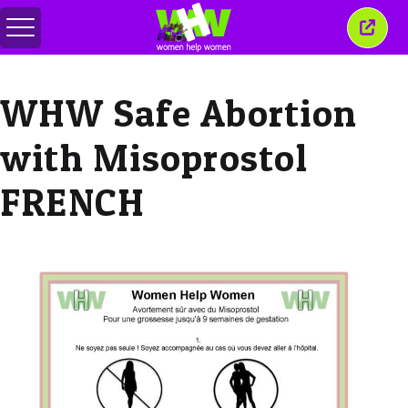
Переключить
Закр
меню
это
окно
WHW Safe Abortion
with Misoprostol
FRENCH